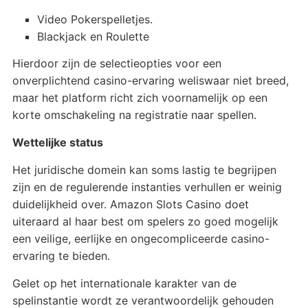
Video Pokerspelletjes.
Blackjack en Roulette
Hierdoor zijn de selectieopties voor een
onverplichtend casino-ervaring weliswaar niet breed,
maar het platform richt zich voornamelijk op een
korte omschakeling na registratie naar spellen.
Wettelijke status
Het juridische domein kan soms lastig te begrijpen
zijn en de regulerende instanties verhullen er weinig
duidelijkheid over. Amazon Slots Casino doet
uiteraard al haar best om spelers zo goed mogelijk
een veilige, eerlijke en ongecompliceerde casino-
ervaring te bieden.
Gelet op het internationale karakter van de
spelinstantie wordt ze verantwoordelijk gehouden