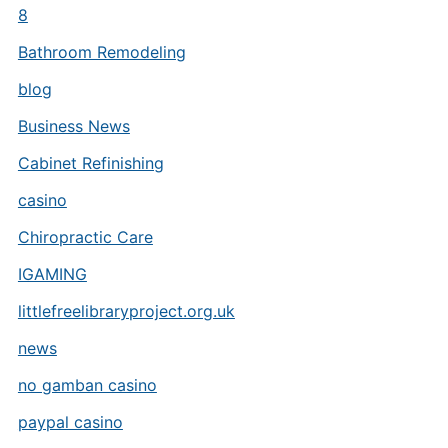
8
Bathroom Remodeling
blog
Business News
Cabinet Refinishing
casino
Chiropractic Care
IGAMING
littlefreelibraryproject.org.uk
news
no gamban casino
paypal casino