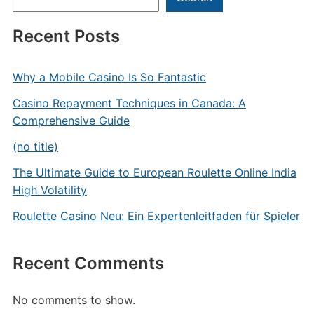
Recent Posts
Why a Mobile Casino Is So Fantastic
Casino Repayment Techniques in Canada: A
Comprehensive Guide
(no title)
The Ultimate Guide to European Roulette Online India
High Volatility
Roulette Casino Neu: Ein Expertenleitfaden für Spieler
Recent Comments
No comments to show.