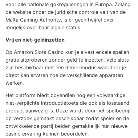
voor alle nationale gokreguleringen in Europa. Zolang
de website onder de juridische controle valt van de
Malta Gaming Authority, is er geen twijfel over
mogelijk over haar legale status.
Vrij en niet-geldinzetten
Op Amazon Slots Casino kun je alvast enkele spellen
gratis uitproberen zonder geld te inzetten. Vele slots
zijn beschikbaar met een demo-modus waardoor je
direct kan ervaren hoe de verschillende apparaten
werken.
Het platform biedt bovendien nog een volwaardige,
niet-verplichte introductietoets die ook als losstaand
product aanwezig is. Deze wordt door het spelbedrijf
op verzoek gemaakt beschikbaar zodat speler en de
ontwikkelende partij beiden gemakkelijk hun nieuwe
casino ervaring kunnen beoordelen.