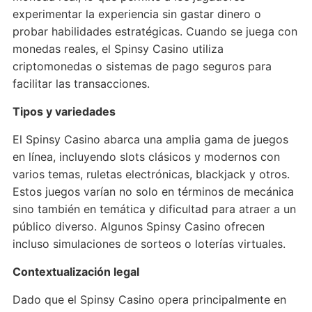
experimentar la experiencia sin gastar dinero o
probar habilidades estratégicas. Cuando se juega con
monedas reales, el Spinsy Casino utiliza
criptomonedas o sistemas de pago seguros para
facilitar las transacciones.
Tipos y variedades
El Spinsy Casino abarca una amplia gama de juegos
en línea, incluyendo slots clásicos y modernos con
varios temas, ruletas electrónicas, blackjack y otros.
Estos juegos varían no solo en términos de mecánica
sino también en temática y dificultad para atraer a un
público diverso. Algunos Spinsy Casino ofrecen
incluso simulaciones de sorteos o loterías virtuales.
Contextualización legal
Dado que el Spinsy Casino opera principalmente en