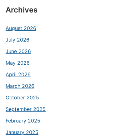
Archives
August 2026
July 2026
June 2026
May 2026
April 2026
March 2026
October 2025
September 2025
February 2025
January 2025