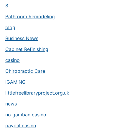
8
Bathroom Remodeling
blog
Business News
Cabinet Refinishing
casino
Chiropractic Care
IGAMING
littlefreelibraryproject.org.uk
news
no gamban casino
paypal casino