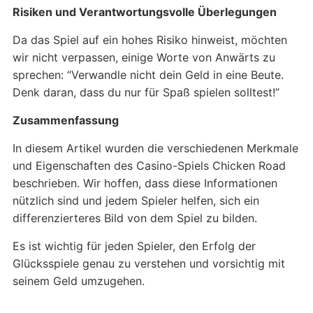
Risiken und Verantwortungsvolle Überlegungen
Da das Spiel auf ein hohes Risiko hinweist, möchten
wir nicht verpassen, einige Worte von Anwärts zu
sprechen: “Verwandle nicht dein Geld in eine Beute.
Denk daran, dass du nur für Spaß spielen solltest!”
Zusammenfassung
In diesem Artikel wurden die verschiedenen Merkmale
und Eigenschaften des Casino-Spiels Chicken Road
beschrieben. Wir hoffen, dass diese Informationen
nützlich sind und jedem Spieler helfen, sich ein
differenzierteres Bild von dem Spiel zu bilden.
Es ist wichtig für jeden Spieler, den Erfolg der
Glücksspiele genau zu verstehen und vorsichtig mit
seinem Geld umzugehen.