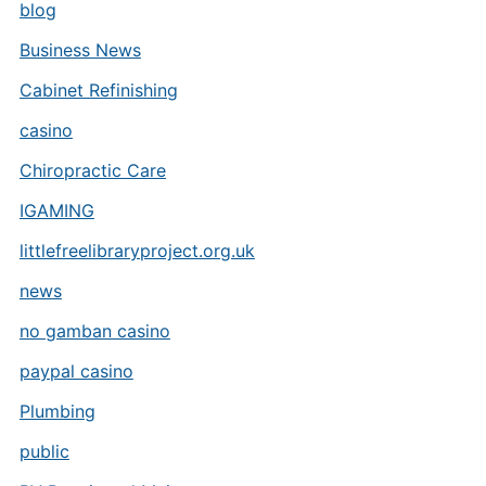
blog
Business News
Cabinet Refinishing
casino
Chiropractic Care
IGAMING
littlefreelibraryproject.org.uk
news
no gamban casino
paypal casino
Plumbing
public