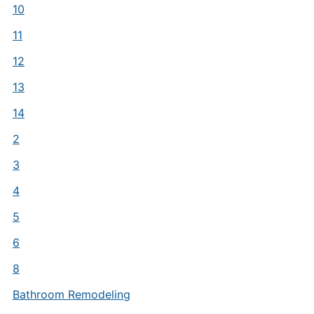
10
11
12
13
14
2
3
4
5
6
8
Bathroom Remodeling