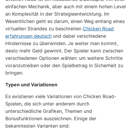
einfachen Mechanik, aber auch mit einem hohen Level
an Komplexität in der Strategieentwicklung. Im
Wesentlichen geht es darum, einen Weg entlang eines
virtuellen Strandes zu beschreiten
Chicken Road
erfahrungen deutsch
und dabei verschiedene
Hindernisse zu überwinden. Je weiter man kommt,
desto mehr Geld gewinnt. Der Spieler kann zwischen
verschiedenen Optionen wählen: um weitere Schritte
voranzutreiben oder den Spielbetrag in Sicherheit zu
bringen.
Typen und Variationen
Es existieren viele Variationen von Chicken Road-
Spielen, die sich unter anderem durch
unterschiedliche Grafiken, Themen und
Bonusfunktionen auszeichnen. Einige der
bekanntesten Varianten sind: