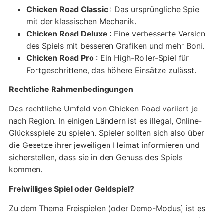
Chicken Road Classic
: Das ursprüngliche Spiel
mit der klassischen Mechanik.
Chicken Road Deluxe
: Eine verbesserte Version
des Spiels mit besseren Grafiken und mehr Boni.
Chicken Road Pro
: Ein High-Roller-Spiel für
Fortgeschrittene, das höhere Einsätze zulässt.
Rechtliche Rahmenbedingungen
Das rechtliche Umfeld von Chicken Road variiert je
nach Region. In einigen Ländern ist es illegal, Online-
Glücksspiele zu spielen. Spieler sollten sich also über
die Gesetze ihrer jeweiligen Heimat informieren und
sicherstellen, dass sie in den Genuss des Spiels
kommen.
Freiwilliges Spiel oder Geldspiel?
Zu dem Thema Freispielen (oder Demo-Modus) ist es