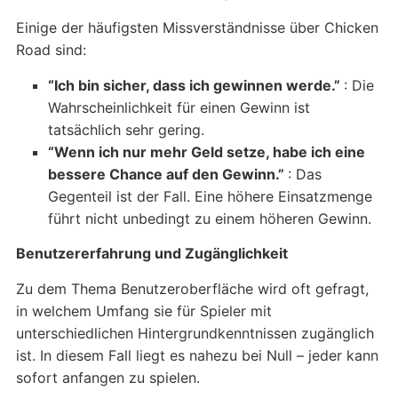
Einige der häufigsten Missverständnisse über Chicken
Road sind:
“Ich bin sicher, dass ich gewinnen werde.”
: Die
Wahrscheinlichkeit für einen Gewinn ist
tatsächlich sehr gering.
“Wenn ich nur mehr Geld setze, habe ich eine
bessere Chance auf den Gewinn.”
: Das
Gegenteil ist der Fall. Eine höhere Einsatzmenge
führt nicht unbedingt zu einem höheren Gewinn.
Benutzererfahrung und Zugänglichkeit
Zu dem Thema Benutzeroberfläche wird oft gefragt,
in welchem Umfang sie für Spieler mit
unterschiedlichen Hintergrundkenntnissen zugänglich
ist. In diesem Fall liegt es nahezu bei Null – jeder kann
sofort anfangen zu spielen.