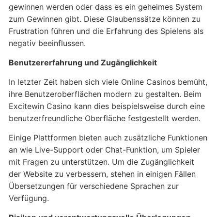
gewinnen werden oder dass es ein geheimes System
zum Gewinnen gibt. Diese Glaubenssätze können zu
Frustration führen und die Erfahrung des Spielens als
negativ beeinflussen.
Benutzererfahrung und Zugänglichkeit
In letzter Zeit haben sich viele Online Casinos bemüht,
ihre Benutzeroberflächen modern zu gestalten. Beim
Excitewin Casino kann dies beispielsweise durch eine
benutzerfreundliche Oberfläche festgestellt werden.
Einige Plattformen bieten auch zusätzliche Funktionen
an wie Live-Support oder Chat-Funktion, um Spieler
mit Fragen zu unterstützen. Um die Zugänglichkeit
der Website zu verbessern, stehen in einigen Fällen
Übersetzungen für verschiedene Sprachen zur
Verfügung.