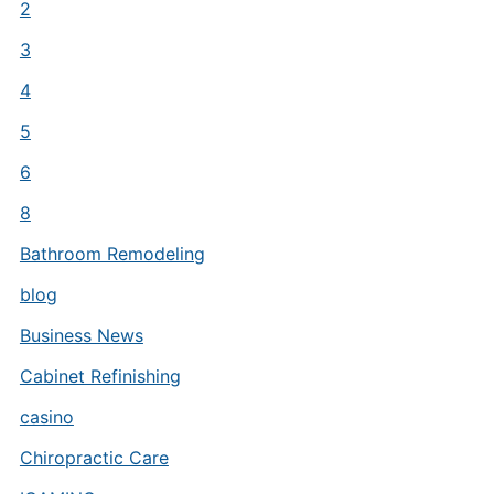
2
3
4
5
6
8
Bathroom Remodeling
blog
Business News
Cabinet Refinishing
casino
Chiropractic Care