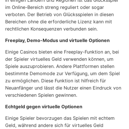
In einigen Ländern und Regionen ist das Glücksspiel
im Online-Bereich streng reguliert oder sogar
verboten. Der Betrieb von Glücksspielen in diesen
Bereichen ohne die erforderliche Lizenz kann mit
rechtlichen Konsequenzen verbunden sein.
Freeplay, Demo-Modus und virtuelle Optionen
Einige Casinos bieten eine Freeplay-Funktion an, bei
der Spieler virtuelles Geld verwenden können, um
Spiele auszuprobieren. Andere Plattformen stellen
bestimmte Demomode zur Verfügung, um dem Spiel
zu ermöglichen. Diese Funktion ist hilfreich für
Neuanfänger und lässt die Nutzer einen Eindruck von
verschiedenen Spielen gewinnen.
Echtgeld gegen virtuelle Optionen
Einige Spieler bevorzugen das Spielen mit echtem
Geld, während andere sich für virtuelles Geld