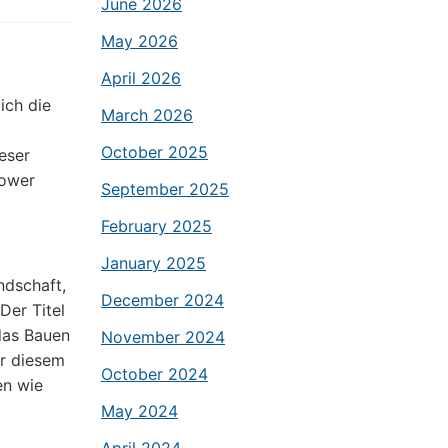
June 2026
May 2026
April 2026
ich die
March 2026
October 2025
eser
Tower
September 2025
February 2025
January 2025
ndschaft,
December 2024
 Der Titel
 das Bauen
November 2024
er diesem
October 2024
en wie
May 2024