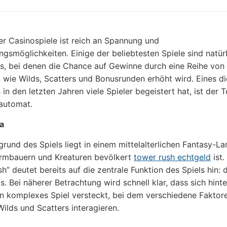
er Casinospiele ist reich an Spannung und
ngsmöglichkeiten. Einige der beliebtesten Spiele sind natürl
s, bei denen die Chance auf Gewinne durch eine Reihe von
 wie Wilds, Scatters und Bonusrunden erhöht wird. Eines di
 in den letzten Jahren viele Spieler begeistert hat, ist der 
automat.
a
grund des Spiels liegt in einem mittelalterlichen Fantasy-La
urmbauern und Kreaturen bevölkert
tower rush echtgeld
ist.
h” deutet bereits auf die zentrale Funktion des Spiels hin:
s. Bei näherer Betrachtung wird schnell klar, dass sich hint
n komplexes Spiel versteckt, bei dem verschiedene Faktor
ilds und Scatters interagieren.