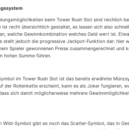
ngssystem
lungsmöglichkeiten beim Tower Rush Slot sind reichlich b
 ist recht übersichtlich gestaltet, es lassen sich also schnel
en, welche Gewinnkombination welches Geld wert ist. Etw
 stellt jedoch die progressive Jackpot-Funktion dar: hier 
einem Spieler gewonnenen Preise zusammengerechnet und 
rm hohen Summe führen.
ymbol im Tower Rush Slot ist das bereits erwähnte Münzs
f der Rollenkette erscheint, kann es als Joker fungieren, w
 dass sich damit möglicherweise mehrere Gewinnmöglichkei
Wild-Symbol gibt es noch das Scatter-Symbol, das in Ges