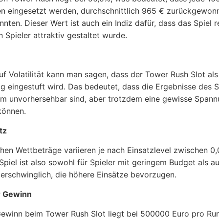
en eingesetzt werden, durchschnittlich 965 € zurückgewon
ten. Dieser Wert ist auch ein Indiz dafür, dass das Spiel re
n Spieler attraktiv gestaltet wurde.
uf Volatilität kann man sagen, dass der Tower Rush Slot als
ig eingestuft wird. Das bedeutet, dass die Ergebnisse des S
em unvorhersehbar sind, aber trotzdem eine gewisse Span
können.
tz
hen Wettbeträge variieren je nach Einsatzlevel zwischen 0,
Spiel ist also sowohl für Spieler mit geringem Budget als au
 erschwinglich, die höhere Einsätze bevorzugen.
r Gewinn
ewinn beim Tower Rush Slot liegt bei 500000 Euro pro Ru