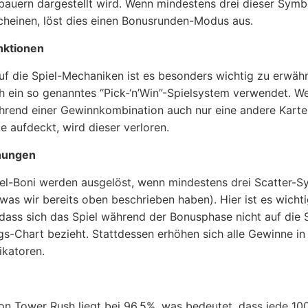
auern dargestellt wird. Wenn mindestens drei dieser Symb
cheinen, löst dies einen Bonusrunden-Modus aus.
nktionen
uf die Spiel-Mechaniken ist es besonders wichtig zu erwäh
 ein so genanntes “Pick-‘n’Win”-Spielsystem verwendet. W
hrend einer Gewinnkombination auch nur eine andere Karte 
 aufdeckt, wird dieser verloren.
hungen
iel-Boni werden ausgelöst, wenn mindestens drei Scatter-
(was wir bereits oben beschrieben haben). Hier ist es wicht
dass sich das Spiel während der Bonusphase nicht auf die 
s-Chart bezieht. Stattdessen erhöhen sich alle Gewinne i
ikatoren.
n Tower Rush liegt bei 96,5%, was bedeutet, dass jede 100