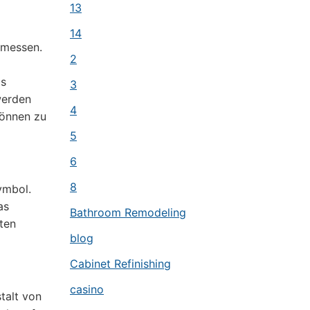
13
14
emessen.
2
l
as
3
werden
4
können zu
5
6
8
ymbol.
as
Bathroom Remodeling
ten
blog
Cabinet Refinishing
casino
talt von