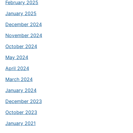
February 2025
January 2025
December 2024
November 2024
October 2024
May 2024
April 2024
March 2024
January 2024
December 2023
October 2023
January 2021