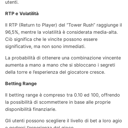
utenti.
RTP e Volatilità
Il RTP (Return to Player) del “Tower Rush” raggiunge il
96,5%, mentre la volatilità è considerata media-alta.
Ciò significa che le vincite possono essere
significative, ma non sono immediati.
La probabilità di ottenere una combinazione vincente
aumenta a mano a mano che si sbloccano i segreti
della torre e l’esperienza del giocatore cresce.
Betting Range
Il betting range è compreso tra 0.10 ed 100, offrendo
la possibilità di scommettere in base alle proprie
disponibilità finanziarie.
Gli utenti possono scegliere il livello di bet a loro agio
e godersi l’esperienza del gioco.