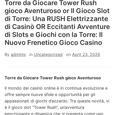
Torre da Giocare Tower Rush
gioco Aventuroso or Il Gioco Slot
di Torre: Una RUSH Elettrizzante
di Casinò OR Eccitanti Avventure
di Slots e Giochi con la Torre: Il
Nuovo Frenetico Gioco Casino
By
admlnlx
in
Uncategorized
on
April 23, 2026
Torre da Giocare Tower Rush gioco Aventuroso
Il mondo dei casinò online è in continua evoluzione e
offre sempre nuove sfide e opportunità per gli
appassionati di giochi d’azzardo. Tra queste novità, vi
è il gioco slot “Tower Rush”, un’avventura
emozionante e dinamica che si presenta come uno