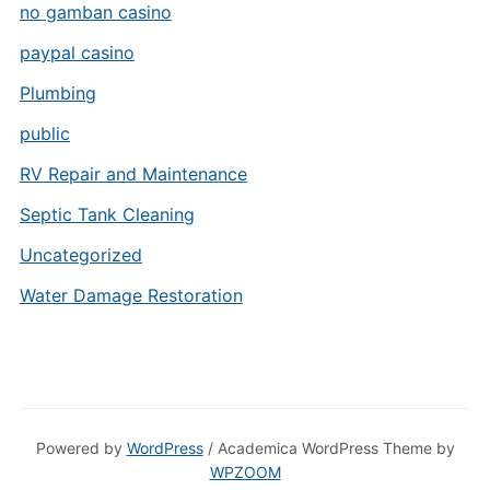
no gamban casino
paypal casino
Plumbing
public
RV Repair and Maintenance
Septic Tank Cleaning
Uncategorized
Water Damage Restoration
Powered by
WordPress
/ Academica WordPress Theme by
WPZOOM