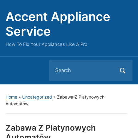
Accent Appliance
Service
How To Fix Your Appliances Like A Pro
Search
for:
Home
»
Uncategorized
»
Zabawa Z Platynowych
Automatów
Zabawa Z Platynowych
Automatów