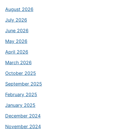
August 2026
July 2026
June 2026
May 2026
April 2026
March 2026
October 2025
September 2025
February 2025
January 2025
December 2024
November 2024