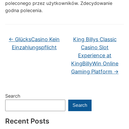
poleconego przez użytkowników. Zdecydowanie
godna polecenia.
←
GlücksCasino Kein
King Billys Classic
Einzahlungspflicht
Casino Slot
Experience at
KingBillyWin Online
Gaming Platform
→
Search
Search
Recent Posts