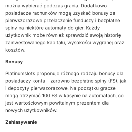
można wybierać podczas grania. Dodatkowo
posiadacze rachunków mogą uzyskać bonusy za
pierwszorazowe przełaczenie funduszy i bezpłatne
spiny na niektóre automaty do gier. Każdy
użytkownik może również sprawdzić swoją historię
zainwestowanego kapitału, wysokości wygranej oraz
kosztów.
Bonusy
Platinumslots proponuje różnego rodzaju bonusy dla
posiadaczy konta – zarówno bezpłatne spiny (FS), jak
i depozyty pierwszorazowe. Na początku gracze
mogą otrzymać 100 FS w kasynie na automatach, co
jest wartościowym powitalnym prezentem dla
nowych użytkowników.
Zahlasywanie