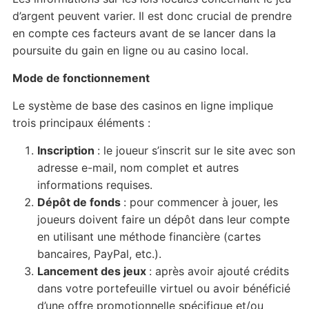
d’argent peuvent varier. Il est donc crucial de prendre
en compte ces facteurs avant de se lancer dans la
poursuite du gain en ligne ou au casino local.
Mode de fonctionnement
Le système de base des casinos en ligne implique
trois principaux éléments :
Inscription
: le joueur s’inscrit sur le site avec son
adresse e-mail, nom complet et autres
informations requises.
Dépôt de fonds
: pour commencer à jouer, les
joueurs doivent faire un dépôt dans leur compte
en utilisant une méthode financière (cartes
bancaires, PayPal, etc.).
Lancement des jeux
: après avoir ajouté crédits
dans votre portefeuille virtuel ou avoir bénéficié
d’une offre promotionnelle spécifique et/ou