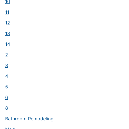
10
11
12
13
14
2
3
4
5
6
8
Bathroom Remodeling