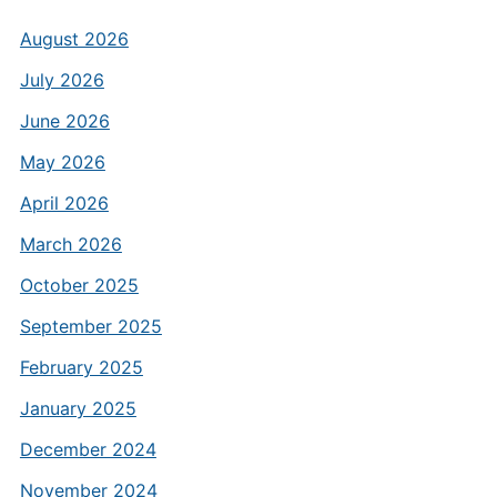
August 2026
July 2026
June 2026
May 2026
April 2026
March 2026
October 2025
September 2025
February 2025
January 2025
December 2024
November 2024